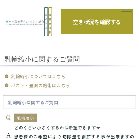
美
メ
容
空き状況を確認する
よくあるご質問
ン
皮
ズ
膚
科
TOP
よくあるご質問
豊胸・バスト
乳輪縮小に関するご質問
乳輪縮小に関するご質問
乳輪縮小についてはこちら
バスト・豊胸の施術はこちら
乳輪縮小に関するご質問
乳輪縮小
どのくらい小さくするかは希望できますか
患者様のご希望により切除量を調節する事が出来ますの