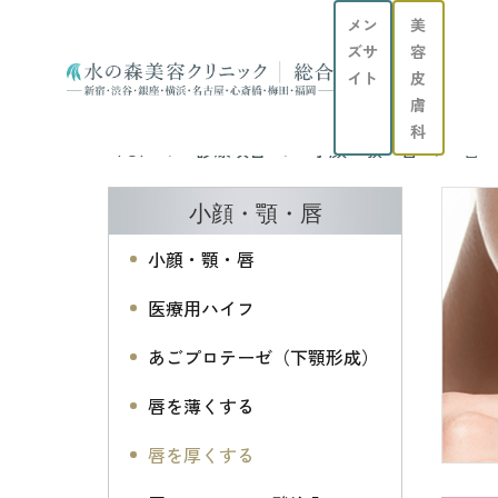
メン
美
ズサ
容
イト
皮
膚
科
TOP
診療項目
小顔・顎・唇
唇へ
小顔・顎・唇
小顔・顎・唇
医療用ハイフ
あごプロテーゼ（下顎形成）
唇を薄くする
唇を厚くする