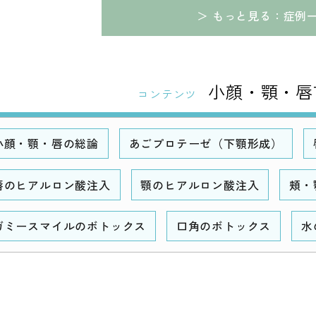
＞ もっと見る：症例
小顔・顎・唇
コンテンツ
小顔・顎・唇の総論
あごプロテーゼ（下顎形成）
唇のヒアルロン酸注入
顎のヒアルロン酸注入
頬・
ガミースマイルのボトックス
口角のボトックス
水