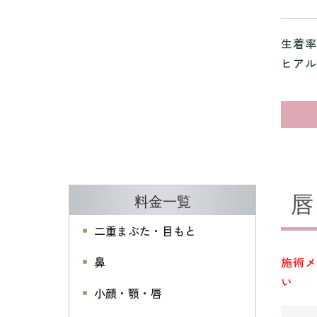
生着率
ヒアル
唇
料金一覧
二重まぶた・目もと
鼻
施術メ
い
小顔・顎・唇