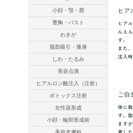
ヒア
小顔・顎・唇
ヒアル
豊胸・バスト
んえ
わきが
す。
脂肪吸引・痩身
また、
注入時
しわ・たるみ
美容点滴
ヒアルロン酸注入（注射）
ご自
ボトックス注射
体に数
女性器形成
す。脂
小顔・輪郭形成術
ますが
着した
美容皮膚科