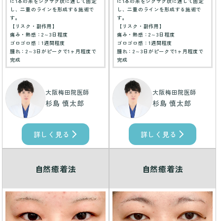
に1本の糸をジグザグ状に通して固定
に1本の糸をジグザグ状に通して固定
し、二重のラインを形成する施術で
し、二重のラインを形成する施術で
す。
す。
【リスク・副作用】
【リスク・副作用】
痛み・熱感：2～3日程度
痛み・熱感：2～3日程度
ゴロゴロ感：1週間程度
ゴロゴロ感：1週間程度
腫れ：2～3日がピークで1ヶ月程度で
腫れ：2～3日がピークで1ヶ月程度で
完成
完成
大阪梅田院医師
大阪梅田院医師
杉島 慎太郎
杉島 慎太郎
詳しく見る
詳しく見る
自然癒着法
自然癒着法