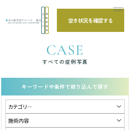
美
メ
容
空き状況を確認する
TOP
症例写真
ン
皮
ズ
膚
科
CASE
すべての症例写真
キーワードや条件で絞り込んで探す