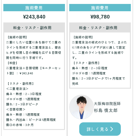
施術費用
施術費用
¥243,840
¥98,780
料金・リスク・副作用
料金・リスク・副作用
【施術の説明】
【施術の説明】
二重にしたい位置に糸を掛けて二重の
二重埋没法の術式のひとつで、まぶた
ラインを形成する二重埋没法と、蒙古
に1本の糸をジグザグ状に通して固定
ヒダを切開し目の横幅を広げる目頭切
し、二重のラインを形成する施術で
開を同時に行う手術です。
す。
【料金】
【リスク・副作用】
二重埋没法＋目頭切開【モニターセッ
痛み・熱感：2～3日程度
ト割】：¥243,840
ゴロゴロ感：1週間程度
腫れ：2～3日がピークで1ヶ月程度で
【リスク・副作用】
完成
＜二重埋没法＞
痛み・熱感：2～3日程度
ゴロゴロ感：1週間程度
大阪梅田院医師
腫れ：2～3日がピーク
＜目頭切開＞
杉島 慎太郎
痛み・熱感：1週間程度
腫れ・内出血：ピークは1週間程度
傷口の赤味：3か月
詳しく見る