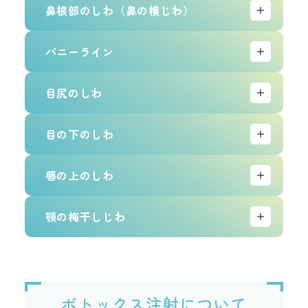
しかし眉の近辺に打ち過ぎると、眉が動かなくなり表情が硬
皺眉筋(しゅうびきん)という表情筋が収縮すると眉頭を内側
鼻根部のしわ（鼻の横じわ）
くなる場合がありますので注入の位置や量に注意する必要が
下方に寄せて眉間に縦じわを作り、不機嫌に見えてしまいま
あります。
す。ボトックスを注入すると眉間のしわを改善することがで
鼻の付け根部分にできる横じわは鼻根筋と鼻筋いう表情筋に
バニーライン
きます。
よってできます。ボトックスを注入することにより、鼻根筋
の力を弱めて鼻の横のシワを寄りにくくする事ができます。
笑った時に鼻に斜めに寄るシワの事をバニーラインと言いま
目尻のしわ
シワの状態によってはヒアルロン酸を併用することで更に改
す。バニーラインは鼻の横にボトックスを注入することによ
善効果が期待できます。
り解消できます。
笑ったときに目尻にできるしわは 眼輪筋が原因です。ボトッ
目の下のしわ
クスで眼輪筋の動きを弱めることで改善します。
笑ったときにできる目の下にできるしわもボトックスで改善
唇の上のしわ
できます。目の際に打ちすぎると機能障害が出てしまうた
め、目の下の際から1㎝ほど離した位置に注入します。目の
この部分は唇をすぼめる筋肉になるので、唇の際に打つと機
顎の梅干しじわ
際のシワまで全てをなくすことはできませんが目の下近辺の
能障害出ますが、唇の際から１㎝程度離して打てば問題あり
シワは改善できます。
ません。ボトックス注射に加えてヒアルロン酸注入を併用す
顎にできる梅干しのようなボコボコしたシワを梅干しじわと
ることで、より高い効果が期待できます。
いいます。下唇を上に引き上げるオトガイ筋という筋肉に力
が入り過ぎてしまう方は口を閉じた時に梅干しじわができて
ボトックス注射について