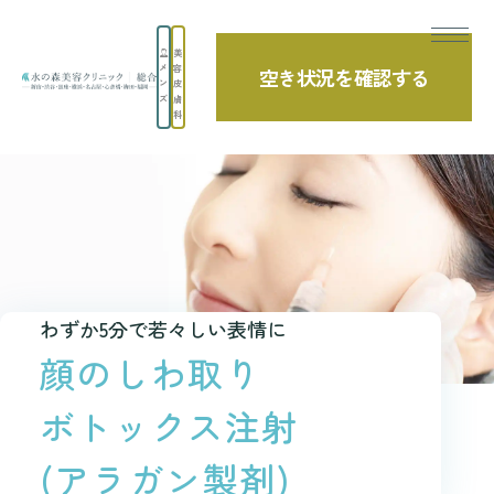
美
メ
容
空き状況を確認する
TOP
診療項目
しわ・たるみ取り(若返り治療)
顔のしわ取りボトッ
ン
皮
ズ
膚
科
わずか5分で若々しい表情に
顔のしわ取り
ボトックス注射
(アラガン製剤)