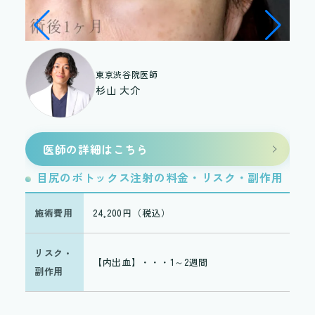
東京渋谷院医師
杉山 大介
医師の詳細はこちら
目尻のボトックス注射の料金・リスク・副作用
目
施術費用
24,200円（税込）
施
リスク・
リ
【内出血】・・・1～2週間
副作用
副