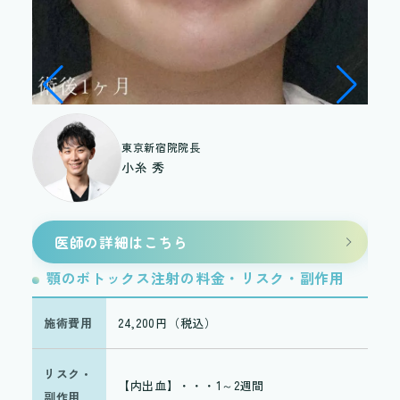
東京新宿院院長
小糸 秀
医師の詳細はこちら
顎のボトックス注射の料金・リスク・副作用
顎
施術費用
24,200円（税込）
施
リスク・
リ
【内出血】・・・1～2週間
副作用
副