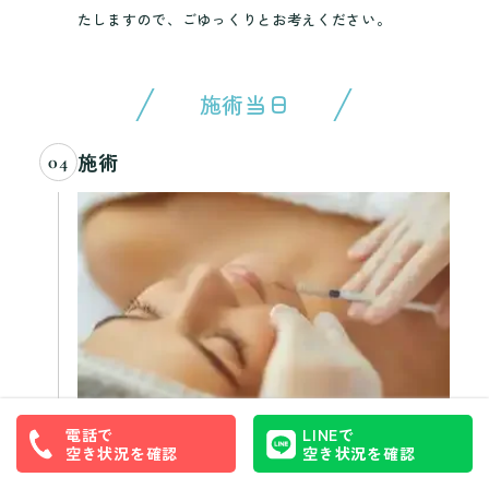
たしますので、ごゆっくりとお考えください。
施術当日
施術
04
事前に行なったカウンセリングの内容を元に施術を行
電話で
LINEで
います。高い技術を持つ医師のみが施術を担当します
空き状況を確認
空き状況を確認
のでご安心ください。施術にかかる時間は約5~10分程