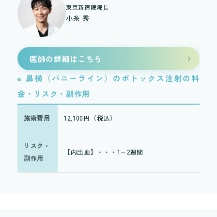
東京新宿院院長
小糸 秀
医師の詳細はこちら
鼻横（バニーライン）のボトックス注射の料
鼻
金・リスク・副作用
金・
施術費用
12,100円（税込）
施
リスク・
リ
【内出血】・・・1～2週間
副作用
副