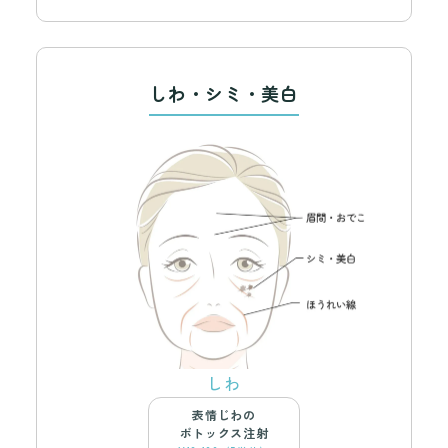
しわ・シミ・美白
しわ
表情じわの
ボトックス注射