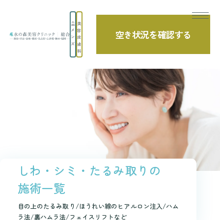
美
メ
容
空き状況を確認する
TOP
診療項目
しわ・たるみ取り(若返り治療)
ン
皮
ズ
膚
科
しわ・シミ・たるみ取りの
施術一覧
目の上のたるみ取り/ほうれい線のヒアルロン注入/ハム
ラ法/裏ハムラ法/フェイスリフトなど