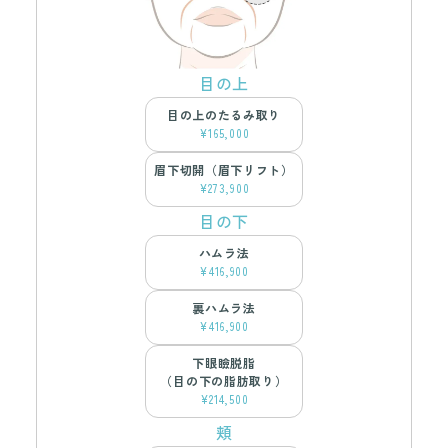
目の上
目の上のたるみ取り
¥165,000
眉下切開（眉下リフト）
¥273,900
目の下
ハムラ法
¥416,900
裏ハムラ法
¥416,900
下眼瞼脱脂
（目の下の脂肪取り）
¥214,500
頬