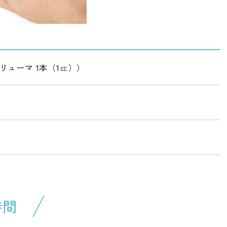
ューマ 1本（1㏄））
時間