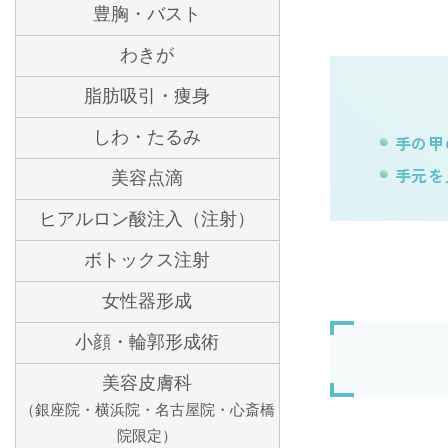
豊胸・バスト
わきが
脂肪吸引・痩身
しわ・たるみ
手の甲
手元を
美容点滴
ヒアルロン酸注入（注射）
ボトックス注射
女性器形成
小顔・輪郭形成術
美容皮膚科
（銀座院・横浜院・名古屋院・心斎橋
院限定）