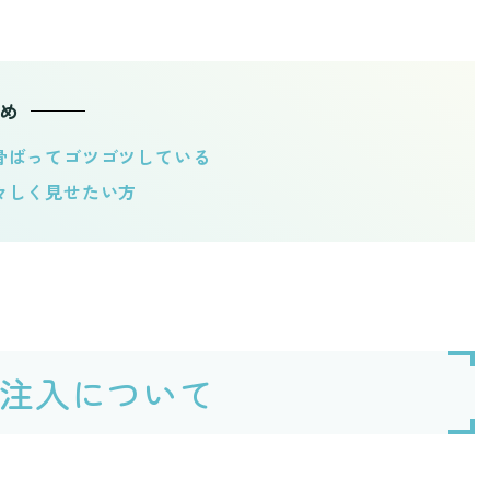
め
骨ばってゴツゴツしている
々しく見せたい方
注入について