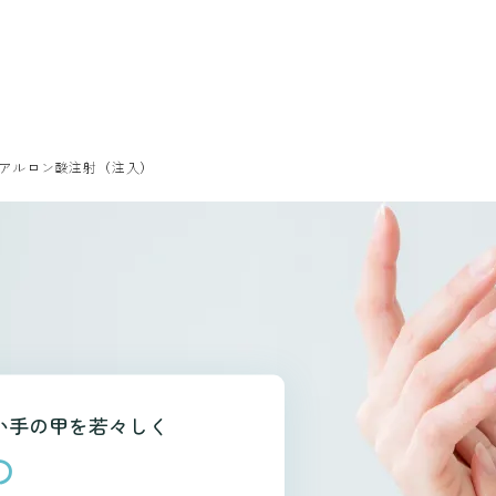
アルロン酸注射（注入）
い手の甲を若々しく
の