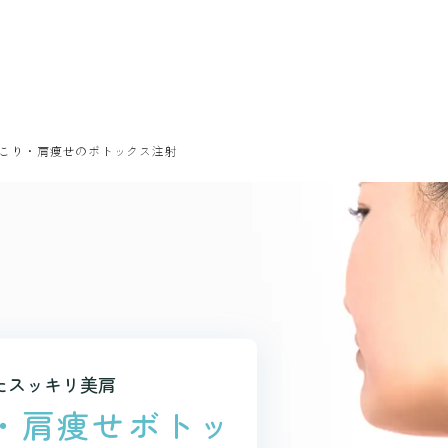
こり・肩痩せのボトックス注射
たスッキリ美肩
・肩痩せ
ボトッ