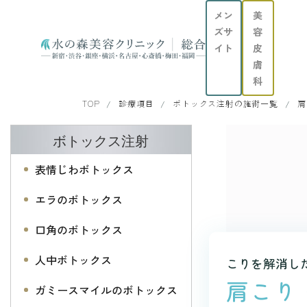
メン
美
ズサ
容
イト
皮
膚
科
TOP
診療項目
ボトックス注射の施術一覧
肩
ボトックス注射
表情じわボトックス
エラのボトックス
口角のボトックス
人中ボトックス
こりを解消し
肩こり
ガミースマイルのボトックス