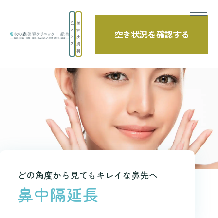
美
メ
容
空き状況を確認する
TOP
診療項目
鼻の美容整形
鼻中隔延長術
ン
皮
ズ
膚
科
どの角度から見てもキレイな鼻先へ
鼻中隔延長