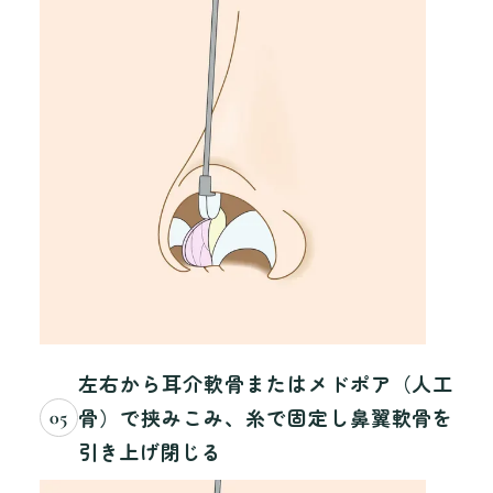
左右から耳介軟骨またはメドポア（人工
骨）で挟みこみ、糸で固定し鼻翼軟骨を
05
引き上げ閉じる