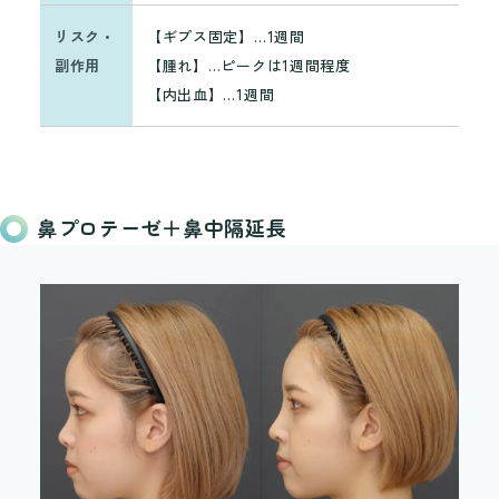
リスク・
【ギプス固定】…1週間
リ
副作用
【腫れ】…ピークは1週間程度
副
【内出血】…1週間
鼻プロテーゼ＋鼻中隔延長