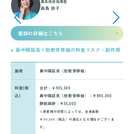
最高技術指導医
森島 容子
医師の詳細はこちら
鼻中隔延長＋肋軟骨移植の料金リスク・副作用
鼻
施術
鼻中隔延長（肋軟骨移植）
施
料金(税
合計：￥935,000
料
込)
鼻中隔延長（肋軟骨移植）：¥880,000
込)
静脈麻酔：¥55,000
※患者様の状態によっては、全身麻酔
￥110,000（税込）の適応となる場合がございま
す。