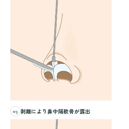
剥離により鼻中隔軟骨が露出
03