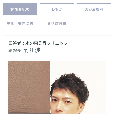
女性器形成
わきが
美容皮膚科
美肌・美容点滴
後遺症外来
回答者：水の森美容クリニック
竹江渉
総院長