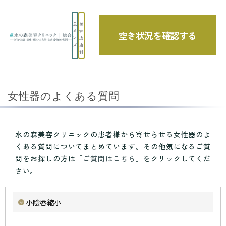
美
メ
容
空き状況を確認する
よくあるご質問
ン
皮
ズ
膚
科
TOP
よくあるご質問
女性器のよくある質問
女性器のよくある質問
水の森美容クリニックの患者様から寄せらせる女性器のよ
くある質問についてまとめています。その他気になるご質
問をお探しの方は「
ご質問はこちら
」をクリックしてくだ
さい。
小陰唇縮小