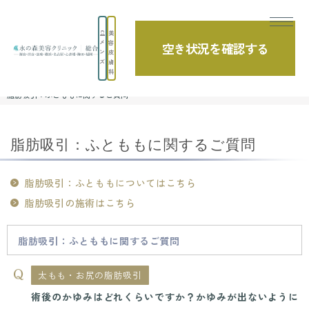
美
メ
容
空き状況を確認する
よくあるご質問
ン
皮
ズ
膚
科
TOP
よくあるご質問
脂肪吸引・痩身
脂肪吸引：ふとももに関するご質問
脂肪吸引：ふとももに関するご質問
脂肪吸引：ふとももについてはこちら
脂肪吸引の施術はこちら
脂肪吸引：ふとももに関するご質問
太もも・お尻の脂肪吸引
術後のかゆみはどれくらいですか？かゆみが出ないように