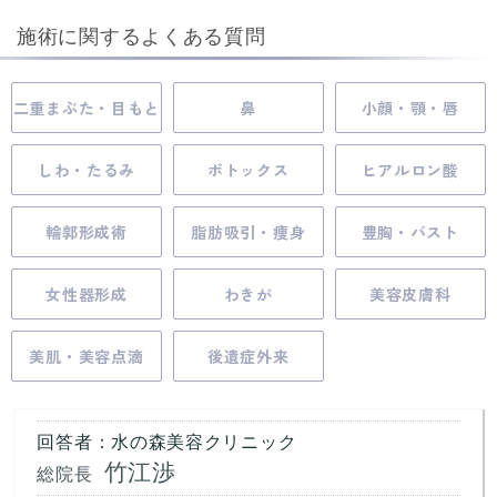
施術に関するよくある質問
二重まぶた・目もと
鼻
小顔・顎・唇
しわ・たるみ
ボトックス
ヒアルロン酸
輪郭形成術
脂肪吸引・痩身
豊胸・バスト
女性器形成
わきが
美容皮膚科
美肌・美容点滴
後遺症外来
回答者：水の森美容クリニック
竹江渉
総院長