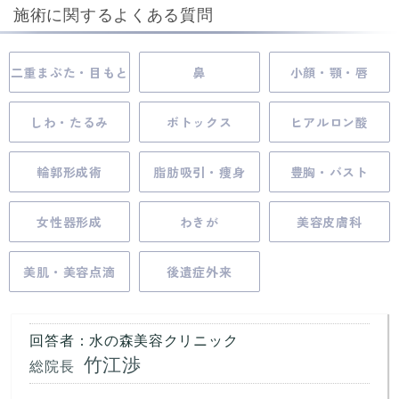
施術に関するよくある質問
二重まぶた・目もと
鼻
小顔・顎・唇
しわ・たるみ
ボトックス
ヒアルロン酸
輪郭形成術
脂肪吸引・痩身
豊胸・バスト
女性器形成
わきが
美容皮膚科
美肌・美容点滴
後遺症外来
回答者：水の森美容クリニック
竹江渉
総院長