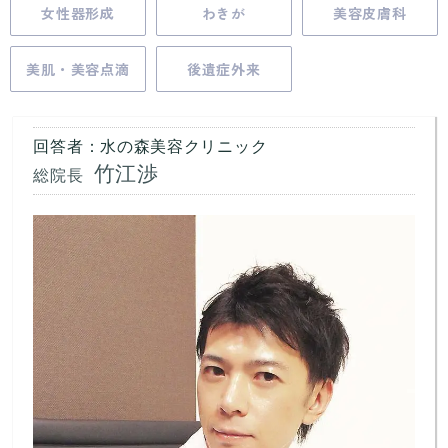
女性器形成
わきが
美容皮膚科
美肌・美容点滴
後遺症外来
回答者：水の森美容クリニック
竹江渉
総院長