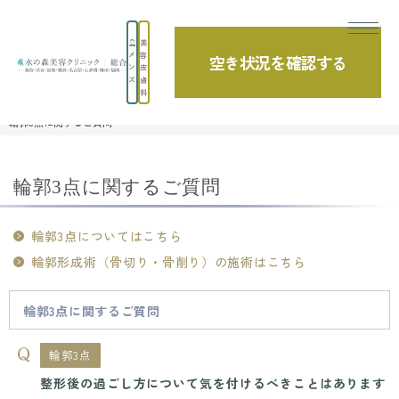
美
メ
容
空き状況を確認する
よくあるご質問
ン
皮
ズ
膚
科
TOP
よくあるご質問
輪郭形成術（骨切り・骨削り）
輪郭3点に関するご質問
輪郭3点に関するご質問
輪郭3点についてはこちら
輪郭形成術（骨切り・骨削り）の施術はこちら
輪郭3点に関するご質問
輪郭3点
整形後の過ごし方について気を付けるべきことはあります