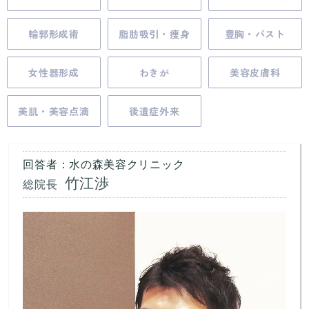
輪郭形成術
脂肪吸引・痩身
豊胸・バスト
女性器形成
わきが
美容皮膚科
美肌・美容点滴
後遺症外来
回答者：水の森美容クリニック
竹江渉
総院長