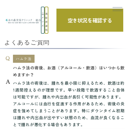
美
メ
容
空き状況を確認する
TOP
よくあるご質問
しわ・たるみ
ハムラ法
ン
皮
ズ
膚
ハムラ法の術後、お酒（アルコール・飲酒）...
科
よくあるご質問
ハムラ法
ハムラ法の術後、お酒（アルコール・飲酒）はいつから飲
めますか？
ハムラ法の術後は、腫れを最小限に抑えるため、飲酒は約
1週間控えるのが理想です。早い段階で飲酒すること自体
は可能ですが、腫れや内出血が長引く可能性があります。
アルコールには血行を促進する作用があるため、術後の炎
症を強めてしまうことがあります。特にダウンタイム初期
は腫れや内出血が出やすい状態のため、血流が良くなるこ
とで腫れが悪化する場合もあります。