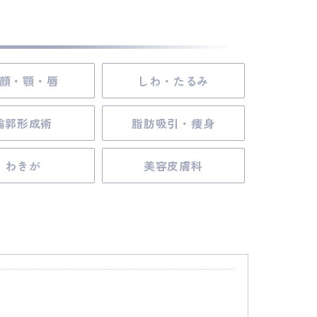
顔・顎・唇
しわ・たるみ
輪郭形成術
脂肪吸引・痩身
わきが
美容皮膚科