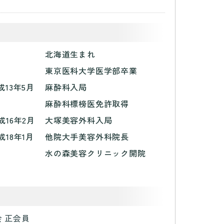
北海道生まれ
東京医科大学医学部卒業
成13年5月
麻酔科入局
麻酔科標榜医免許取得
成16年2月
大塚美容外科入局
成18年1月
他院大手美容外科院長
水の森美容クリニック開院
 正会員