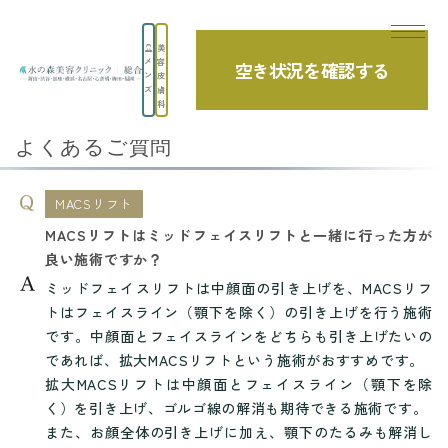
美
メ
容
空き状況を確認する
TOP
よくあるご質問
MACSリフト
ン
皮
ズ
膚
MACSリフトはミッドフェイスリフトと一...
科
よくあるご質問
MACSリフト
MACSリフトはミッドフェイスリフトと一緒に行った方が
良い施術ですか？
ミッドフェイスリフトは中顔面の引き上げを、MACSリフ
トはフェイスライン（顎下を除く）の引き上げを行う施術
です。中顔面とフェイスラインをどちらも引き上げたいの
であれば、拡大MACSリフトという施術がおすすめです。
拡大MACSリフトは中顔面とフェイスライン（顎下を除
く）を引き上げ、ゴルゴ線の解消も期待できる施術です。
また、お顔全体の引き上げに加え、顎下のたるみも解消し