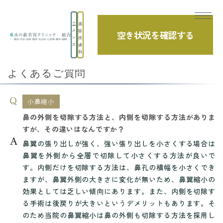
美
メ
容
空き状況を確認する
TOP
よくあるご質問
鼻
小鼻縮小
ン
皮
ズ
膚
鼻の外側を切除する方法と、内側を切除する...
科
よくあるご質問
小鼻縮小
鼻の外側を切除する方法と、内側を切除する方法がありま
すが、その違いはなんですか？
鼻翼の張り出しが強く、強い張り出しを小さくする場合は
鼻翼を外側から全層で切除して小さくする方法が良いで
す。内側だけを切除する方法は、鼻孔の横幅を小さくでき
ますが、鼻翼外側の大きさに変化が無いため、鼻翼縮小の
効果としては乏しい傾向にあります。また、内側を切除す
る手術は後戻りが大きいというデメリットもあります。そ
のため当院の鼻翼縮小は鼻の外側も切除する方法を採用し