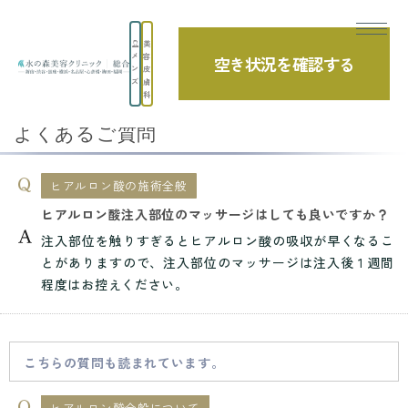
美
メ
容
空き状況を確認する
TOP
よくあるご質問
ヒアルロン酸全般について
ン
皮
ズ
膚
ヒアルロン酸注入部位のマッサージはしても...
科
よくあるご質問
ヒアルロン酸の施術全般
ヒアルロン酸注入部位のマッサージはしても良いですか？
注入部位を触りすぎるとヒアルロン酸の吸収が早くなるこ
とがありますので、注入部位のマッサージは注入後１週間
程度はお控えください。
こちらの質問も読まれています。
ヒアルロン酸全般について