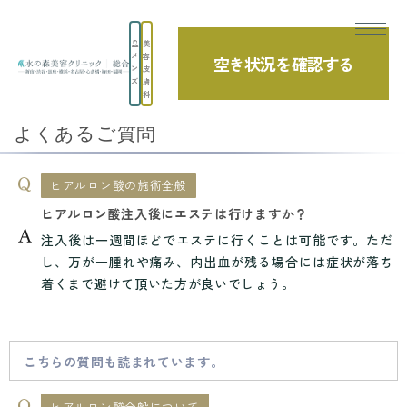
美
メ
容
空き状況を確認する
TOP
よくあるご質問
ヒアルロン酸全般について
ン
皮
ズ
膚
ヒアルロン酸注入後にエステは行けますか？
科
よくあるご質問
ヒアルロン酸の施術全般
ヒアルロン酸注入後にエステは行けますか？
注入後は一週間ほどでエステに行くことは可能です。ただ
し、万が一腫れや痛み、内出血が残る場合には症状が落ち
着くまで避けて頂いた方が良いでしょう。
こちらの質問も読まれています。
ヒアルロン酸全般について