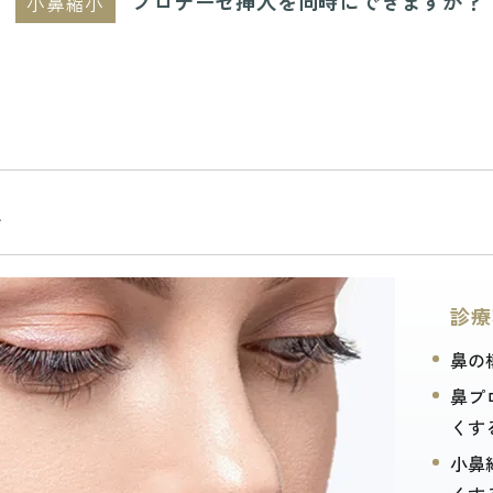
プロテーゼ挿入を同時にできますか？
小鼻縮小
鼻
診療
鼻の
鼻プ
くす
小鼻