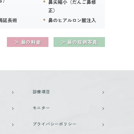
る）
鼻尖縮小（だんご鼻修
正）
隔延長術
鼻のヒアルロン酸注入
＞ 鼻の料金
＞ 鼻の症例写真
診療項目
モニター
プライバシーポリシー