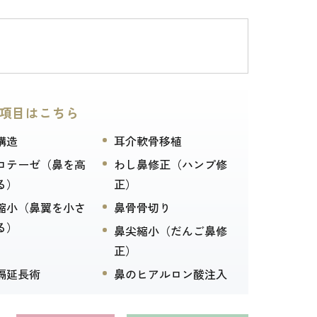
項目はこちら
構造
耳介軟骨移植
ロテーゼ（鼻を高
わし鼻修正（ハンプ修
る）
正）
縮小（鼻翼を小さ
鼻骨骨切り
る）
鼻尖縮小（だんご鼻修
正）
隔延長術
鼻のヒアルロン酸注入