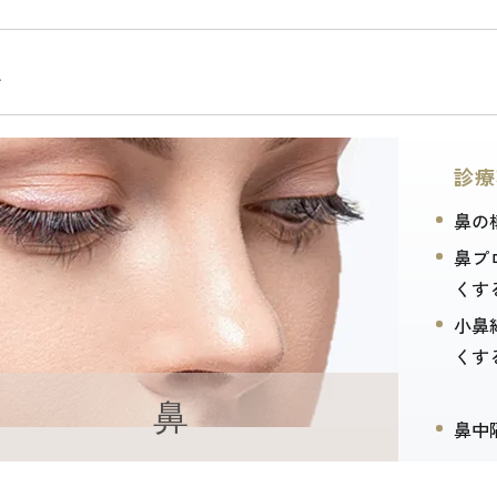
鼻
診療
鼻の
鼻プ
くす
小鼻
くす
鼻
鼻中