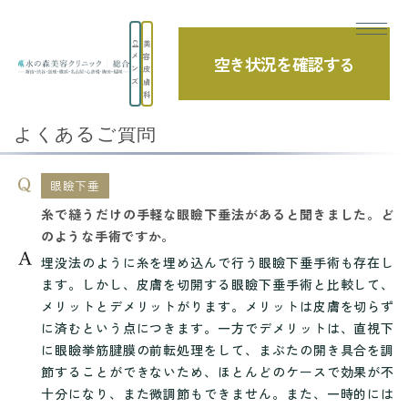
美
メ
容
空き状況を確認する
TOP
よくあるご質問
眼瞼下垂
ン
皮
ズ
膚
糸で縫うだけの手軽な眼瞼下垂法があると聞...
科
よくあるご質問
眼瞼下垂
糸で縫うだけの手軽な眼瞼下垂法があると聞きました。ど
のような手術ですか。
埋没法のように糸を埋め込んで行う眼瞼下垂手術も存在し
ます。しかし、皮膚を切開する眼瞼下垂手術と比較して、
メリットとデメリットがります。メリットは皮膚を切らず
に済むという点につきます。一方でデメリットは、直視下
に眼瞼挙筋腱膜の前転処理をして、まぶたの開き具合を調
節することができないため、ほとんどのケースで効果が不
十分になり、また微調節もできません。また、一時的には