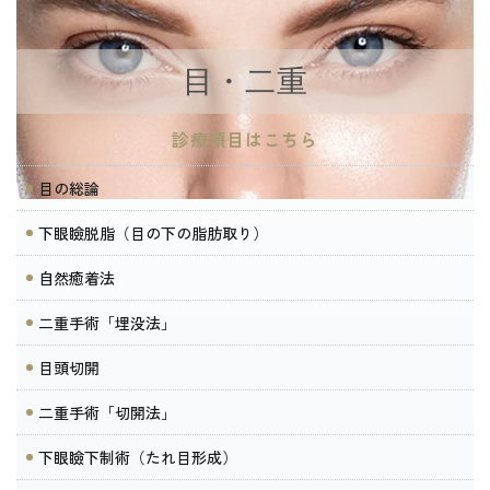
目・二重
診療項目はこちら
目の総論
下眼瞼脱脂（目の下の脂肪取り）
自然癒着法
二重手術「埋没法」
目頭切開
二重手術「切開法」
下眼瞼下制術（たれ目形成）