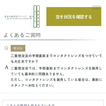
美
メ
容
空き状況を確認する
TOP
よくあるご質問
埋没法
ン
皮
ズ
膚
二重埋没法の手術直前までコンタクトレンズ...
科
よくあるご質問
埋没法
二重埋没法の手術直前までコンタクトレンズをつけていて
も大丈夫ですか？
二重埋没法では、手術直前までコンタクトレンズを装用し
ていても基本的に問題ありません。
ただし、コンタクトレンズを装用している場合は、事前に
スタッフへお伝えください。
こちらの質問も読まれています。