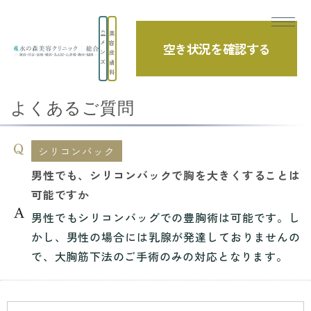
美
メ
容
空き状況を確認する
TOP
よくあるご質問
シリコンバック
ン
皮
ズ
膚
男性でも、シリコンバックで胸を大きくする...
科
よくあるご質問
シリコンバック
男性でも、シリコンバックで胸を大きくすることは
可能ですか
男性でもシリコンバッグでの豊胸術は可能です。し
かし、男性の場合には乳腺が発達しておりませんの
で、大胸筋下法のご手術のみの対応となります。