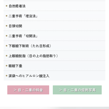
自然癒着法
二重手術「埋没法」
目頭切開
二重手術「切開法」
下眼瞼下制術（たれ目形成）
上眼瞼脱脂（目の上の脂肪取り）
眼瞼下垂
涙袋へのヒアルロン酸注入
＞ 目・二重の料金
＞ 目・二重の症例写真