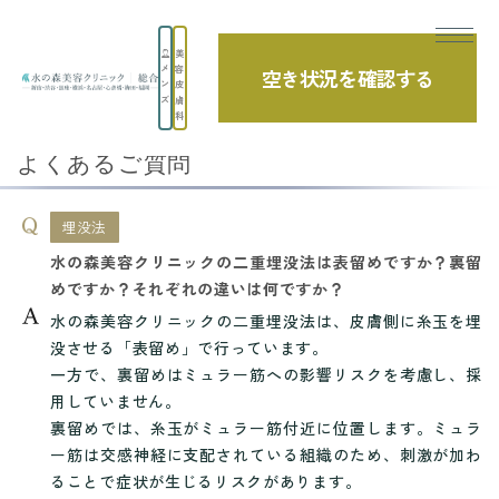
美
メ
容
空き状況を確認する
TOP
よくあるご質問
埋没法
ン
皮
ズ
膚
水の森美容クリニックの二重埋没法は表留め...
科
よくあるご質問
埋没法
水の森美容クリニックの二重埋没法は表留めですか？裏留
めですか？それぞれの違いは何ですか？
水の森美容クリニックの二重埋没法は、皮膚側に糸玉を埋
没させる「表留め」で行っています。
一方で、裏留めはミュラー筋への影響リスクを考慮し、採
用していません。
裏留めでは、糸玉がミュラー筋付近に位置します。ミュラ
ー筋は交感神経に支配されている組織のため、刺激が加わ
ることで症状が生じるリスクがあります。