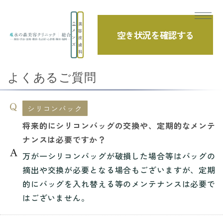
美
メ
容
空き状況を確認する
TOP
よくあるご質問
シリコンバック
ン
皮
ズ
膚
将来的にシリコンバッグの交換や、定期的な...
科
よくあるご質問
シリコンバック
将来的にシリコンバッグの交換や、定期的なメンテ
ナンスは必要ですか？
万が一シリコンバッグが破損した場合等はバッグの
摘出や交換が必要となる場合もございますが、定期
的にバッグを入れ替える等のメンテナンスは必要で
はございません。