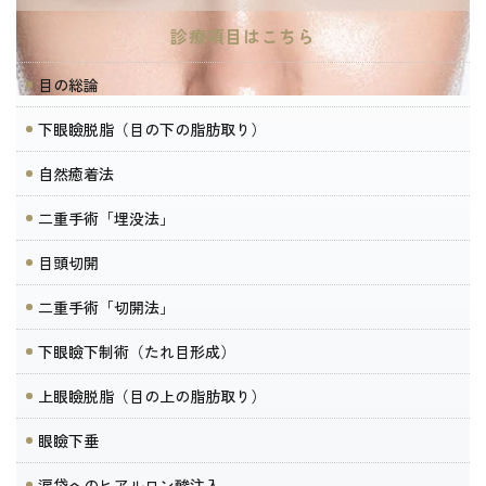
診療項目はこちら
目の総論
下眼瞼脱脂（目の下の脂肪取り）
自然癒着法
二重手術「埋没法」
目頭切開
二重手術「切開法」
下眼瞼下制術（たれ目形成）
上眼瞼脱脂（目の上の脂肪取り）
眼瞼下垂
涙袋へのヒアルロン酸注入