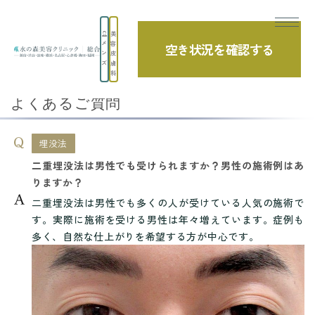
美
メ
容
空き状況を確認する
TOP
よくあるご質問
埋没法
ン
皮
ズ
膚
二重埋没法は男性でも受けられますか？男性...
科
よくあるご質問
埋没法
二重埋没法は男性でも受けられますか？男性の施術例はあ
りますか？
二重埋没法は男性でも多くの人が受けている人気の施術で
す。実際に施術を受ける男性は年々増えています。症例も
多く、自然な仕上がりを希望する方が中心です。