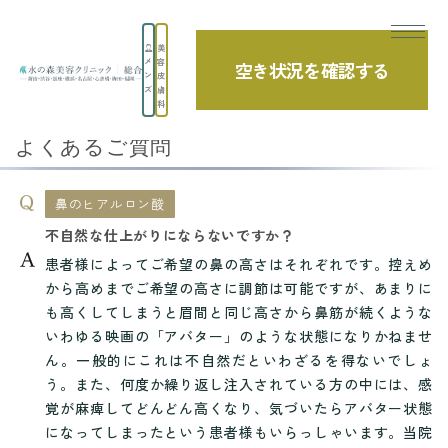
美
メ
容
空き状況を確認する
TOP
よくあるご質問
ヒアルロン酸：鼻
ン
皮
ズ
膚
不自然な仕上がりにならないですか？
科
よくあるご質問
鼻のヒアルロン酸
不自然な仕上がりにならないですか？
患者様によってご希望の鼻の高さはそれぞれです。控えめ
から高めまでご希望の高さに調節は可能ですが、あまりに
も高くしてしまうと眉間と同じ高さから鼻筋が続くような
いわゆる映画の「アバター」のような状態になりかねませ
ん。一般的にこれは不自然だといわざるを得ないでしょ
う。また、何度か繰り返し注入されている方の中には、感
覚が麻痺してどんどん高くなり、気づいたらアバター状態
になってしまったという患者様もいらっしゃいます。当院