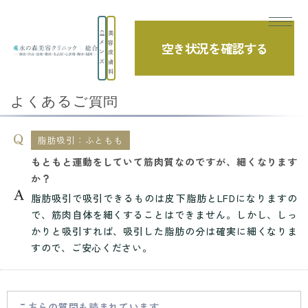
美
メ
容
空き状況を確認する
TOP
よくあるご質問
脂肪吸引・痩身
脂肪吸引：ふともも
ン
皮
ズ
膚
もともと運動をしていて筋肉質なのですが、...
科
よくあるご質問
脂肪吸引：ふともも
もともと運動をしていて筋肉質なのですが、細くなります
か？
脂肪吸引で吸引できるものは皮下脂肪とLFDになりますの
で、筋肉自体を細くすることはできません。しかし、しっ
かりと吸引すれば、吸引した脂肪の分は確実に細くなりま
すので、ご安心ください。
こちらの質問も読まれています。