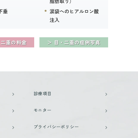
）
脂肪取り）
下垂
涙袋へのヒアルロン酸
注入
・二重の料金
＞ 目・二重の症例写真
診療項目
モニター
プライバシーポリシー