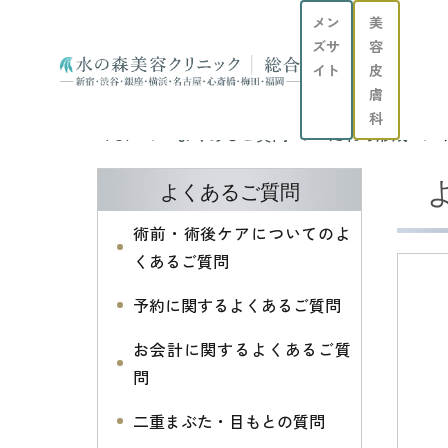
メン
美
ズサ
容
イト
皮
膚
科
TOP
よくあるご質問
たれめ形成
よくあるご質問
術前・術後ケアについてのよ
くあるご質問
予約に関するよくあるご質問
お会計に関するよくあるご質
問
二重まぶた・目もとの質問