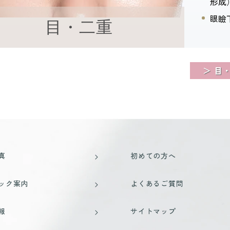
形成
眼瞼
目・二重
＞ 目
真
初めての方へ
ック案内
よくあるご質問
報
サイトマップ