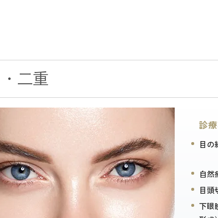
目・二重
診療
目の
自然
目頭
下眼