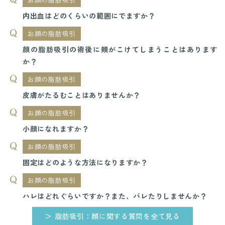
内出血はどのくらいの範囲にでますか？
お顔の脂肪吸引
顔の脂肪吸引の術後に頬がこけてしまうことはあります
か？
お顔の脂肪吸引
皮膚がたるむことはありませんか？
お顔の脂肪吸引
小顔になれますか？
お顔の脂肪吸引
固定はどのような方法になりますか？
お顔の脂肪吸引
ハレはどれぐらいですか？また、バレたりしませんか？
＞ 脂肪吸引：顔に関する質問を全て見る