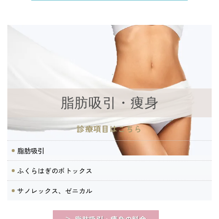
脂肪吸引・痩身
診療項目はこちら
脂肪吸引
ふくらはぎのボトックス
サノレックス、ゼニカル