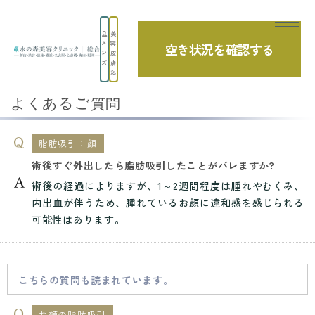
美
メ
容
空き状況を確認する
TOP
よくあるご質問
脂肪吸引・痩身
脂肪吸引：顔
ン
皮
ズ
膚
術後すぐ外出したら脂肪吸引したことがバレ...
科
よくあるご質問
脂肪吸引：顔
術後すぐ外出したら脂肪吸引したことがバレますか?
術後の経過によりますが、1～2週間程度は腫れやむくみ、
内出血が伴うため、腫れているお顔に違和感を感じられる
可能性はあります。
こちらの質問も読まれています。
お顔の脂肪吸引