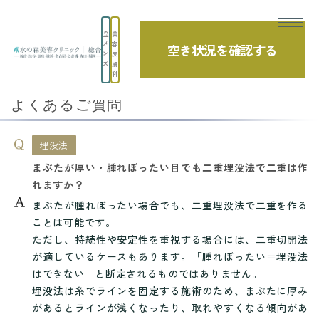
美
メ
容
空き状況を確認する
TOP
よくあるご質問
埋没法
ン
皮
ズ
膚
まぶたが厚い・腫れぼったい目でも二重埋没...
科
よくあるご質問
埋没法
まぶたが厚い・腫れぼったい目でも二重埋没法で二重は作
れますか？
まぶたが腫れぼったい場合でも、二重埋没法で二重を作る
ことは可能です。
ただし、持続性や安定性を重視する場合には、二重切開法
が適しているケースもあります。「腫れぼったい＝埋没法
はできない」と断定されるものではありません。
埋没法は糸でラインを固定する施術のため、まぶたに厚み
があるとラインが浅くなったり、取れやすくなる傾向があ