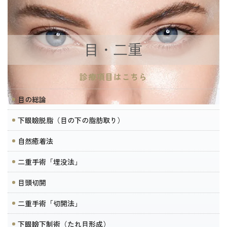
目・二重
診療項目はこちら
目の総論
下眼瞼脱脂（目の下の脂肪取り）
自然癒着法
二重手術「埋没法」
目頭切開
二重手術「切開法」
下眼瞼下制術（たれ目形成）