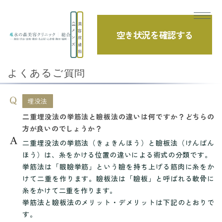
美
メ
容
空き状況を確認する
TOP
よくあるご質問
埋没法
ン
皮
ズ
膚
二重埋没法の挙筋法と瞼板法の違いは何です...
科
よくあるご質問
埋没法
二重埋没法の挙筋法と瞼板法の違いは何ですか？どちらの
方が良いのでしょうか？
二重埋没法の挙筋法（きょきんほう）と瞼板法（けんばん
ほう）は、糸をかける位置の違いによる術式の分類です。
挙筋法は「眼瞼挙筋」という瞼を持ち上げる筋肉に糸をか
けて二重を作ります。瞼板法は「瞼板」と呼ばれる軟骨に
糸をかけて二重を作ります。
挙筋法と瞼板法のメリット・デメリットは下記のとおりで
す。