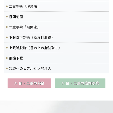
二重手術「埋没法」
目頭切開
二重手術「切開法」
下眼瞼下制術（たれ目形成）
上眼瞼脱脂（目の上の脂肪取り）
眼瞼下垂
涙袋へのヒアルロン酸注入
＞ 目・二重の料金
＞ 目・二重の症例写真