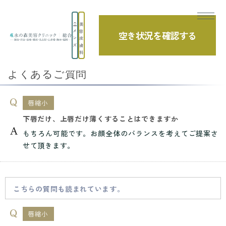
美
メ
容
空き状況を確認する
TOP
よくあるご質問
小顔・顎・唇
唇縮小
ン
皮
ズ
膚
下唇だけ、上唇だけ薄くすることはできます...
科
よくあるご質問
唇縮小
下唇だけ、上唇だけ薄くすることはできますか
もちろん可能です。お顔全体のバランスを考えてご提案さ
せて頂きます。
こちらの質問も読まれています。
唇縮小