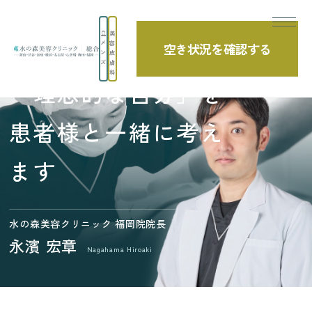
美
メ
容
空き状況を確認する
TOP
ドクター紹介
福岡院院長 永濱宏章
ン
皮
ズ
膚
科
「理想的な自分」を
患者様と一緒に考え
ます
水の森美容クリニック 福岡院院長
永濱 宏章
Nagahama Hiroaki