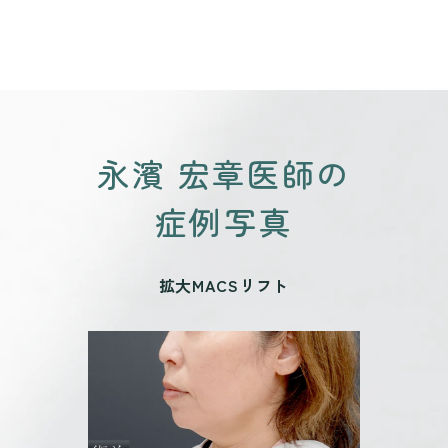
永濱 宏章医師の
症例写真
拡大MACSリフト