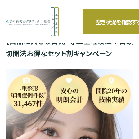
美
メ
容
空き状況を確認す
TOP
【自然に大きな目元へ】二重埋没法＋目頭切開法お得なセット割キャンペーン
ン
皮
ズ
膚
科
【自然に大きな目元へ】二重埋没法＋目頭
切開法お得なセット割キャンペーン