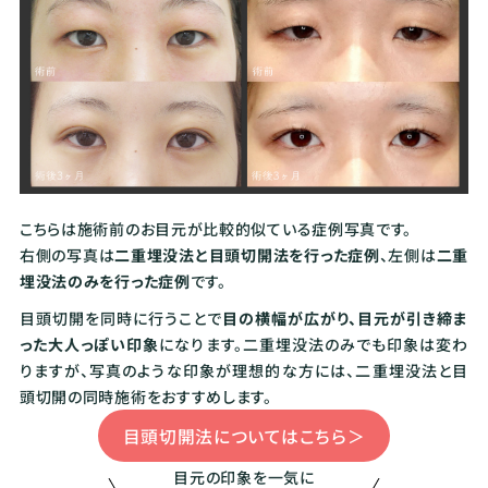
こちらは施術前のお目元が比較的似ている症例写真です。
右側の写真は
二重埋没法と目頭切開法を行った症例
、左側は
二重
埋没法のみを行った症例
です。
目頭切開を同時に行うことで
目の横幅が広がり、目元が引き締ま
った大人っぽい印象
になります。二重埋没法のみでも印象は変わ
りますが、写真のような印象が理想的な方には、二重埋没法と目
頭切開の同時施術をおすすめします。
目頭切開法についてはこちら＞
目元の印象を一気に