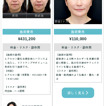
施術費用
施術費用
¥431,200
¥110,000
料金・リスク・副作用
料金・リスク・副作用
【施術の説明】
【施術の説明】
ヒアルロン酸をお顔全体にバランスよ
超音波による熱エネルギーを皮膚の深
く注入し、リフトアップやボリューム
部に照射し、肌の引き締めやフェイス
形成を行う施術です。
ラインを整える施術です。
【料金】
【リスク・副作用】
ヒアルロン酸 1本買取：¥61,600×7本
鈍痛・筋肉痛のような痛み・腫れ・赤
（￥431,200）
み
【リスク・副作用】
内出血…1～2週間
詳しく見る