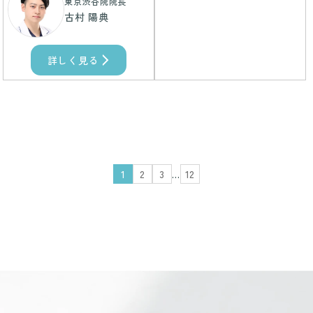
東京渋谷院院長
古村 陽典
詳しく見る
1
2
3
…
12