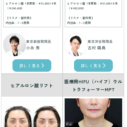
ヒアルロン酸 1本買取：¥61,600×4本
ヒアルロン酸 1本買取：¥61,600×8本
（￥246,400）
（￥492,800）
【リスク・副作用】
【リスク・副作用】
内出血…1～2週間
内出血…1～2週間
東京新宿院院長
東京渋谷院院長
小糸 秀
古村 陽典
詳しく見る
詳しく見る
医療用HIFU（ハイフ）ウル
ヒアルロン酸リフト
トラフォーマーMPT