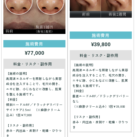
施術費用
施術費用
¥39,800
¥77,000
料金・リスク・副作用
料金・リスク・副作用
【施術の説明】
高周波エネルギーを照射しながら美容
【施術の説明】
成分を注入することで、毛穴の開き、
高周波エネルギーを照射しながら美容
ニキビ跡、小じわなどに改善し、肌質
成分を注入することで、毛穴の開き、
を整える施術です。
ニキビ跡、小じわなどに改善し、肌質
【料金】
を整える施術です。
垂直ニードルRF／ドラックデリバリー
【料金】
なし
傾斜ニードルRF／ドラックデリバリー
（※麻酔クリーム込み）1回¥39,800
サイトケア2.5ml （※麻酔クリーム
込み）1回¥77,000
【リスク・副作用】
赤み・内出血・皮剥け・乾燥・ひりつ
【リスク・副作用】
き
赤み・内出血・皮剥け・乾燥・ひりつ
き