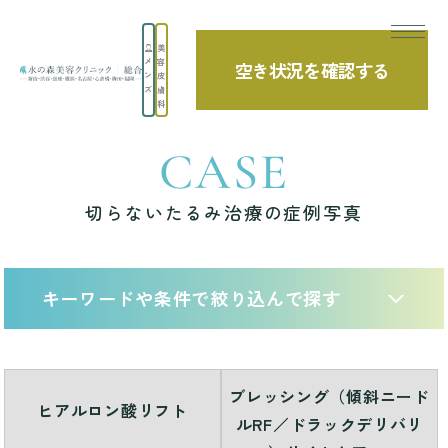
美
メ
容
空き状況を確認する
TOP
症例写真
切らないたるみ治療の症例写真
ン
皮
ズ
膚
科
CASE
切らないたるみ治療の症例写真
キーワードや条件で絞り込んで探す
ブレッシング（傾斜ニード
ヒアルロン酸リフト
ルRF／ドラックデリバリ