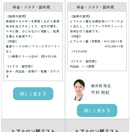
料金・リスク・副作用
料金・リスク・副作用
【施術の説明】
【施術の説明】
高周波エネルギーを照射しながら美容
ヒアルロン酸をお顔全体にバランスよ
成分を注入することで、毛穴の開き、
く注入し、リフトアップやボリューム
ニキビ跡、小じわなどに改善し、肌質
形成を行う施術です。
を整える施術です。
【料金】
【料金】
ヒアルロン酸 1本買取：¥61,600×3本
垂直ニードルRF／ドラックデリバリー
¥55,000×1本
なし
（￥239,800）
（※麻酔クリーム込み）1回¥39,800
【リスク・副作用】
【リスク・副作用】
内出血…1～2週間
赤み・内出血・皮剥け・乾燥・ひりつ
き
横浜院 院長
竹村 和紀
詳しく見る
詳しく見る
ヒアルロン酸リフト
ヒアルロン酸リフト