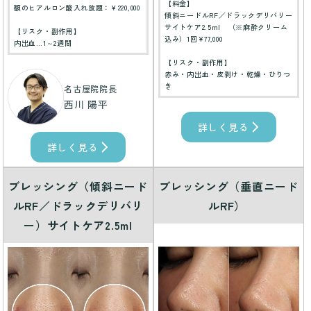
【料金】
額のヒアルロン酸入れ放題：￥220,000
傾斜ニードルRF／ドラックデリバリー
サイトケア2.5ml （※麻酔クリーム
【リスク・副作用】
込み）1回¥77,000
内出血…1～2週間
【リスク・副作用】
赤み・内出血・皮剥け・乾燥・ひりつ
き
名古屋院院長
西川 陽平
詳しく見る
詳しく見る
ブレッシング（傾斜ニード
ブレッシング（垂直ニード
ルRF／ドラックデリバリ
ルRF）
ー）サイトケア2.5ml