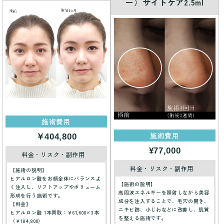
ー）サイトケア2.5ml
施術費用
施術費用
￥404,800
¥77,000
料金・リスク・副作用
料金・リスク・副作用
【施術の説明】
ヒアルロン酸をお顔全体にバランスよ
【施術の説明】
く注入し、リフトアップやボリューム
高周波エネルギーを照射しながら美容
形成を行う施術です。
成分を注入することで、毛穴の開き、
【料金】
ニキビ跡、小じわなどに改善し、肌質
ヒアルロン酸 1本買取：¥61,600×3本
を整える施術です。
（￥184,800）