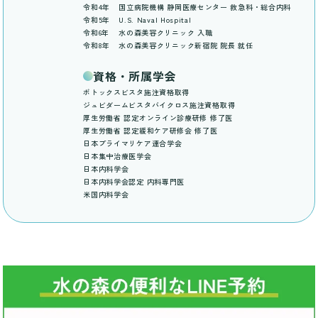
令和4年
国立病院機構 静岡医療センター 救急科・総合内科
令和5年
U.S. Naval Hospital
令和6年
水の森美容クリニック 入職
令和8年
水の森美容クリニック新宿院 院長 就任
資格・所属学会
ボトックスビスタ施注資格取得
ジュビダームビスタバイクロス施注資格取得
厚生労働省 認定オンライン診療研修 修了医
厚生労働省 認定緩和ケア研修会 修了医
日本プライマリケア連合学会
日本集中治療医学会
日本内科学会
日本内科学会認定 内科専門医
米国内科学会