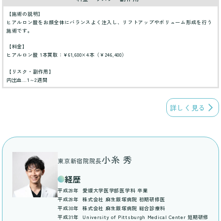
【施術の説明】
ヒアルロン酸をお顔全体にバランスよく注入し、リフトアップやボリューム形成を行う
施術です。
【料金】
ヒアルロン酸 1本買取：¥61,600×4本（￥246,400）
【リスク・副作用】
内出血…1～2週間
詳しく見る
小糸 秀
東京新宿院院長
経歴
平成28年
愛媛大学医学部医学科 卒業
平成28年
株式会社 麻生飯塚病院 初期研修医
平成30年
株式会社 麻生飯塚病院 総合診療科
平成31年
University of Pittsburgh Medical Center 短期研修