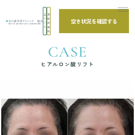
美
メ
容
空き状況を確認する
TOP
症例写真
ヒアルロン酸リフト
ン
皮
ズ
膚
科
CASE
ヒアルロン酸リフト