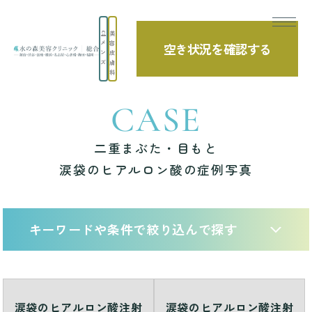
美
メ
容
空き状況を確認する
TOP
症例写真
二重まぶた・目もと 涙袋のヒアルロン酸の症例写真
ン
皮
ズ
膚
科
CASE
二重まぶた・目もと
涙袋のヒアルロン酸の症例写真
キーワードや条件で絞り込んで探す
涙袋のヒアルロン酸注射
涙袋のヒアルロン酸注射