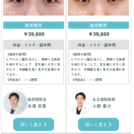
施術費用
施術費用
￥39,600
￥39,600
料金・リスク・副作用
料金・リスク・副作用
【施術の説明】
【施術の説明】
ヒアルロン酸を注入し、涙袋に立体感
ヒアルロン酸を注入し、涙袋に立体感
を持たせることで、目を縦に大きく見
を持たせることで、目を縦に大きく見
せたり、中顔面を短く見せる効果があ
せたり、中顔面を短く見せる効果があ
ります。
ります。
【内出血】…1～2週間
【内出血】…1～2週間
福岡院院長
名古屋院医師
永濱 宏章
小野 豪大
詳しく見る
詳しく見る