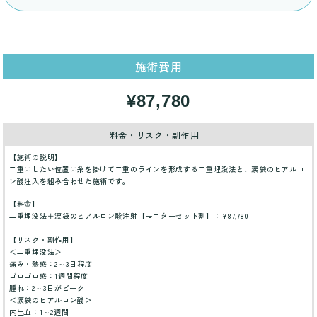
施術費用
¥87,780
料金・リスク・副作用
【施術の説明】
二重にしたい位置に糸を掛けて二重のラインを形成する二重埋没法と、涙袋のヒアルロ
ン酸注入を組み合わせた施術です。
【料金】
二重埋没法＋涙袋のヒアルロン酸注射【モニターセット割】：¥87,780
【リスク・副作用】
＜二重埋没法＞
痛み・熱感：2～3日程度
ゴロゴロ感：1週間程度
腫れ：2～3日がピーク
＜涙袋のヒアルロン酸＞
内出血：1～2週間