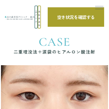
美
メ
容
空き状況を確認する
TOP
症例写真
二重埋没法＋涙袋のヒアルロン酸注射
ン
皮
ズ
膚
科
CASE
二重埋没法＋涙袋のヒアルロン酸注射