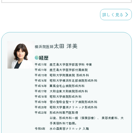
詳しく見る
太田 洋美
横浜院医師
経歴
平成11年
鹿児島大学医学部医学科 卒業
平成11年
鹿児島大学医学部付属病院
平成15年
昭和大学附属病院 形成外科
平成16年
昭和大学横浜市北部病院形成外科
平成16年
薫風会毛山病院形成外科
平成17年
大和会東大和病院形成外科
平成18年
昭和大学病院形成外科
平成19年
雪の聖母会聖マリア病院形成外科
平成20年
昭和大学豊洲クリニック形成外科
平成22年
形成外科専門医取得
以後、形成外科一般（保険診療）、 美容皮膚科、大
手美容外科で勤務。
令和6年
水の森美容クリニック 入職