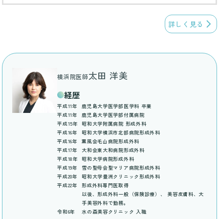
詳しく見る
太田 洋美
横浜院医師
経歴
平成11年
鹿児島大学医学部医学科 卒業
平成11年
鹿児島大学医学部付属病院
平成15年
昭和大学附属病院 形成外科
平成16年
昭和大学横浜市北部病院形成外科
平成16年
薫風会毛山病院形成外科
平成17年
大和会東大和病院形成外科
平成18年
昭和大学病院形成外科
平成19年
雪の聖母会聖マリア病院形成外科
平成20年
昭和大学豊洲クリニック形成外科
平成22年
形成外科専門医取得
以後、形成外科一般（保険診療）、 美容皮膚科、大
手美容外科で勤務。
令和6年
水の森美容クリニック 入職