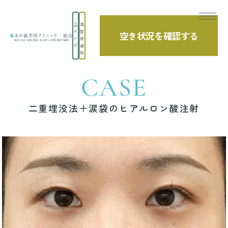
美
メ
容
空き状況を確認する
TOP
症例写真
二重埋没法＋涙袋のヒアルロン酸注射
ン
皮
ズ
膚
科
CASE
二重埋没法＋涙袋のヒアルロン酸注射