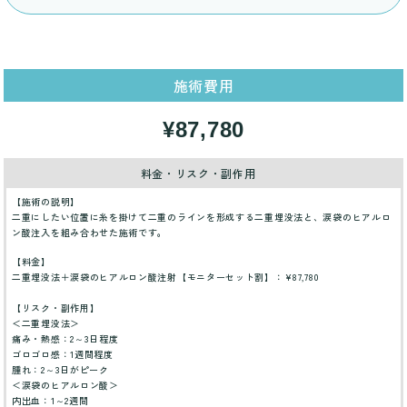
施術費用
¥87,780
料金・リスク・副作用
【施術の説明】
二重にしたい位置に糸を掛けて二重のラインを形成する二重埋没法と、涙袋のヒアルロ
ン酸注入を組み合わせた施術です。
【料金】
二重埋没法＋涙袋のヒアルロン酸注射【モニターセット割】：¥87,780
【リスク・副作用】
＜二重埋没法＞
痛み・熱感：2～3日程度
ゴロゴロ感：1週間程度
腫れ：2～3日がピーク
＜涙袋のヒアルロン酸＞
内出血：1～2週間