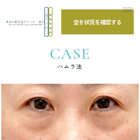
美
メ
容
空き状況を確認する
TOP
症例写真
ハムラ法
ン
皮
ズ
膚
科
CASE
ハムラ法