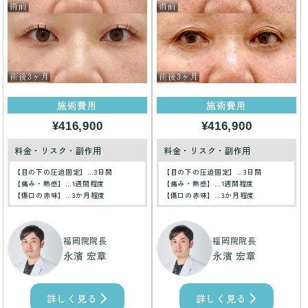
施術費用
施術費用
¥416,900
¥416,900
料金・リスク・副作用
料金・リスク・副作用
【目の下の圧迫固定】…3日間
【目の下の圧迫固定】…3日間
【痛み・熱感】…1週間程度
【痛み・熱感】…1週間程度
【傷口の赤味】…3か月程度
【傷口の赤味】…3か月程度
福岡院院長
福岡院院長
永濱 宏章
永濱 宏章
詳しく見る
詳しく見る