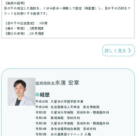
【施術の説明】
目の下の突出した脂肪を、くぼみ部分へ移動して固定（再配置）し、目の下の凸凹をフ
ラットな状態にする施術です。
【目の下の圧迫固定】…3日間
【痛み・熱感】…1週間程度
【傷口の赤味】…3か月程度
詳しく見る
永濱 宏章
福岡院院長
経歴
平成30年
久留米大学医学部卒業
平成30年
社会医療法人天神会 新古賀病院
令和2年
久留米大学病院 形成外科・顎顔面外科
令和3年
飯塚病院 形成外科
令和3年
久留米大学病院 形成外科・顎顔面外科
令和4年
済生会福岡総合病院 形成外科
令和5年
水の森美容クリニック 入職