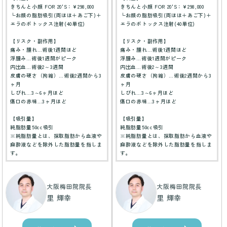
きちんと小顔 FOR 20'S：¥298,000
きちんと小顔 FOR 20'S：¥298,000
└お顔の脂肪吸引(両ほほ＋あご下)＋
└お顔の脂肪吸引(両ほほ＋あご下)＋
エラのボトックス注射(40単位)
エラのボトックス注射(40単位)
【リスク・副作用】
【リスク・副作用】
痛み・腫れ…術後1週間ほど
痛み・腫れ…術後1週間ほど
浮腫み…術後1週間がピーク
浮腫み…術後1週間がピーク
内出血…術後2～3週間
内出血…術後2～3週間
皮膚の硬さ（拘縮）…術後2週間から3
皮膚の硬さ（拘縮）…術後2週間から3
ヶ月
ヶ月
しびれ…3～6ヶ月ほど
しびれ…3～6ヶ月ほど
傷口の赤味…3ヶ月ほど
傷口の赤味…3ヶ月ほど
【吸引量】
【吸引量】
純脂肪量50cc吸引
純脂肪量50cc吸引
※純脂肪量とは、採取脂肪から血液や
※純脂肪量とは、採取脂肪から血液や
麻酔液などを除外した脂肪量を指しま
麻酔液などを除外した脂肪量を指しま
す。
す。
大阪梅田院院長
大阪梅田院院長
里 輝幸
里 輝幸