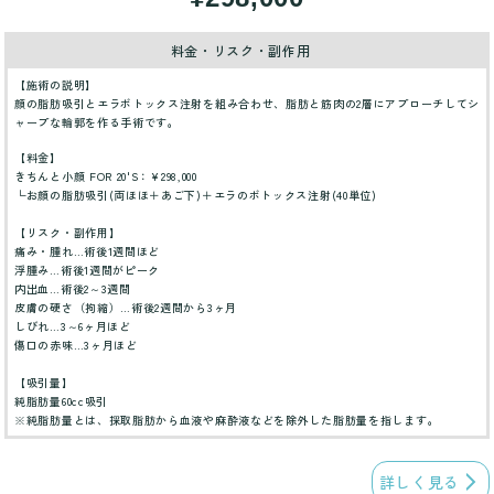
料金・リスク・副作用
【施術の説明】
顔の脂肪吸引とエラボトックス注射を組み合わせ、脂肪と筋肉の2層にアプローチしてシ
ャープな輪郭を作る手術です。
【料金】
きちんと小顔 FOR 20'S：¥298,000
└お顔の脂肪吸引(両ほほ＋あご下)＋エラのボトックス注射(40単位)
【リスク・副作用】
痛み・腫れ…術後1週間ほど
浮腫み…術後1週間がピーク
内出血…術後2～3週間
皮膚の硬さ（拘縮）…術後2週間から3ヶ月
しびれ…3～6ヶ月ほど
傷口の赤味…3ヶ月ほど
【吸引量】
純脂肪量60cc吸引
※純脂肪量とは、採取脂肪から血液や麻酔液などを除外した脂肪量を指します。
詳しく見る