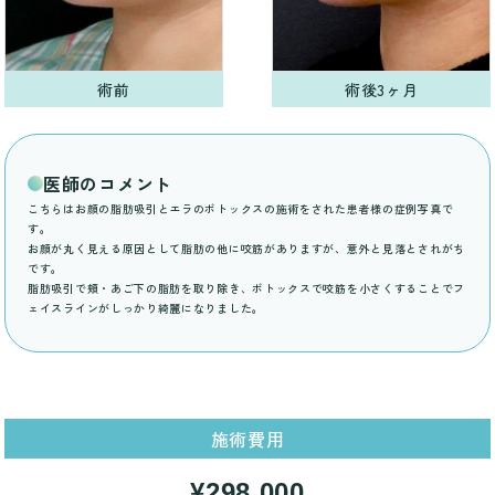
術前
術後3ヶ月
医師のコメント
こちらはお顔の脂肪吸引とエラのボトックスの施術をされた患者様の症例写真で
す。
お顔が丸く見える原因として脂肪の他に咬筋がありますが、意外と見落とされがち
です。
脂肪吸引で頬・あご下の脂肪を取り除き、ボトックスで咬筋を小さくすることでフ
ェイスラインがしっかり綺麗になりました。
施術費用
¥298,000