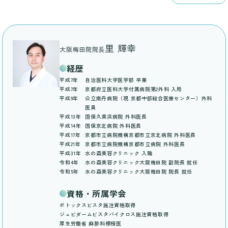
里 輝幸
大阪梅田院院長
経歴
平成7年
自治医科大学医学部 卒業
平成7年
京都府立医科大学付属病院第2外科 入局
平成9年
公立南丹病院（現 京都中部総合医療センター）外科
医員
平成13年
国保久美浜病院 外科医長
平成14年
国保京北病院 外科医長
平成17年
京都市立病院機構京都市立京北病院 外科医長
平成21年
京都市立病院機構京都市立病院 外科医長
平成31年
水の森美容クリニック 入職
令和4年
水の森美容クリニック大阪梅田院 副院長 就任
令和5年
水の森美容クリニック大阪梅田院 院長 就任
資格・所属学会
ボトックスビスタ施注資格取得
ジュビダームビスタバイクロス施注資格取得
厚生労働省 麻酔科標榜医