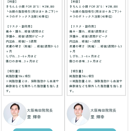
【料金】
【料金】
きちんと小顔 FOR 20'S：¥298,000
きちんと小顔 FOR 20'S：¥298,000
└お顔の脂肪吸引(両ほほ＋あご下)＋
└お顔の脂肪吸引(両ほほ＋あご下)＋
エラのボトックス注射(40単位)
エラのボトックス注射(40単位)
【リスク・副作用】
【リスク・副作用】
痛み・腫れ…術後1週間ほど
痛み・腫れ…術後1週間ほど
浮腫み…術後1週間がピーク
浮腫み…術後1週間がピーク
内出血…術後2～3週間
内出血…術後2～3週間
皮膚の硬さ（拘縮）…術後2週間から3
皮膚の硬さ（拘縮）…術後2週間から3
ヶ月
ヶ月
しびれ…3～6ヶ月ほど
しびれ…3～6ヶ月ほど
傷口の赤味…3ヶ月ほど
傷口の赤味…3ヶ月ほど
【吸引量】
【吸引量】
純脂肪量50cc吸引
純脂肪量50cc吸引
※純脂肪量とは、採取脂肪から血液や
※純脂肪量とは、採取脂肪から血液や
麻酔液などを除外した脂肪量を指しま
麻酔液などを除外した脂肪量を指しま
す。
す。
大阪梅田院院長
大阪梅田院院長
里 輝幸
里 輝幸