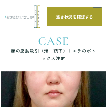
美
メ
容
空き状況を確認する
TOP
症例写真
顔の脂肪吸引（頬＋顎下）＋エラのボトックス注射
ン
皮
ズ
膚
科
CASE
顔の脂肪吸引（頬＋顎下）＋エラのボト
ックス注射