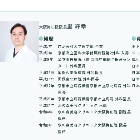
里 輝幸
大阪梅田院院長
経歴
平成7年
自治医科大学医学部 卒業
ボト
平成7年
京都府立医科大学付属病院第2外科 入局
ジュ
平成9年
公立南丹病院（現 京都中部総合医療セン
厚生
ター）外科医員
日本
平成13年
国保久美浜病院 外科医長
日本
平成14年
国保京北病院 外科医長
日本
平成17年
京都市立病院機構京都市立京北病院 外科
日本
医長
平成21年
京都市立病院機構京都市立病院 外科医長
平成31年
水の森美容クリニック 入職
令和4年
水の森美容クリニック大阪梅田院 副院長
就任
令和5年
水の森美容クリニック大阪梅田院 院長
就任