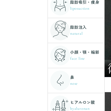
脂肪吸引・痩身
liposuction
脂肪注入
natural
小顔・顎・輪郭
face line
鼻
nose
ヒアルロン酸
hyaluronan