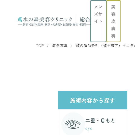
メン
美
ズサ
容
イト
皮
膚
科
TOP
症例写真
顔の脂肪吸引（頬＋顎下）＋エラ
施術内容から探す
二重・目もと
eye