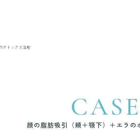
のボトックス注射
CAS
顔の脂肪吸引（頬＋顎下）＋エラの