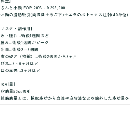
【料金】
ちんと小顔 FOR 20'S：¥298,000
└お顔の脂肪吸引(両ほほ＋あご下)＋エラのボトックス注射(40単位)
【リスク・副作用】
痛み・腫れ…術後1週間ほど
浮腫み…術後1週間がピーク
内出血…術後2～3週間
皮膚の硬さ（拘縮）…術後2週間から3ヶ月
しびれ…3～6ヶ月ほど
傷口の赤味…3ヶ月ほど
【吸引量】
脂肪量50cc吸引
※純脂肪量とは、採取脂肪から血液や麻酔液などを除外した脂肪量を