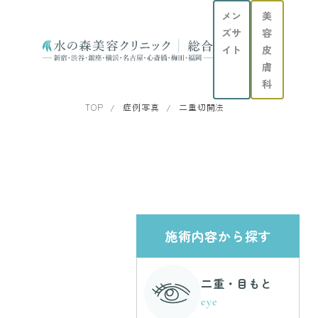
メン
美
ズサ
容
イト
皮
膚
科
TOP
症例写真
二重切開法
施術内容から探す
二重・目もと
eye