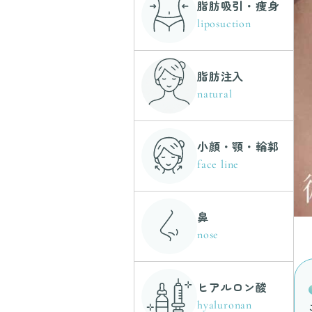
脂肪吸引・痩身
liposuction
脂肪注入
natural
小顔・顎・輪郭
face line
鼻
nose
ヒアルロン酸
hyaluronan