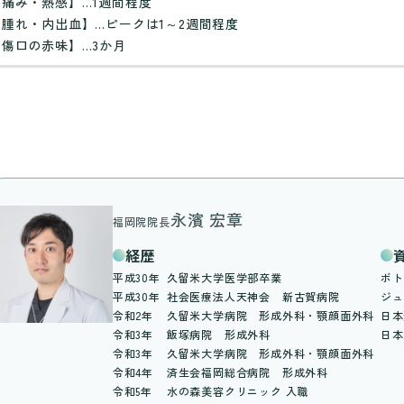
【痛み・熱感】…1週間程度
【腫れ・内出血】…ピークは1～2週間程度
【傷口の赤味】…3か月
永濱 宏章
福岡院院長
経歴
平成30年
久留米大学医学部卒業
ボト
平成30年
社会医療法人天神会 新古賀病院
ジュ
令和2年
久留米大学病院 形成外科・顎顔面外科
日本
令和3年
飯塚病院 形成外科
日本
令和3年
久留米大学病院 形成外科・顎顔面外科
令和4年
済生会福岡総合病院 形成外科
令和5年
水の森美容クリニック 入職