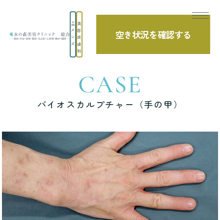
美
メ
容
空き状況を確認する
TOP
症例写真
バイオスカルプチャー（手の甲）
ン
皮
ズ
膚
科
CASE
バイオスカルプチャー（手の甲）