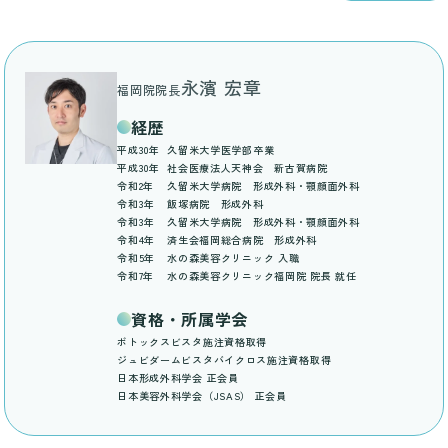
永濱 宏章
福岡院院長
経歴
平成30年
久留米大学医学部卒業
平成30年
社会医療法人天神会 新古賀病院
令和2年
久留米大学病院 形成外科・顎顔面外科
令和3年
飯塚病院 形成外科
令和3年
久留米大学病院 形成外科・顎顔面外科
令和4年
済生会福岡総合病院 形成外科
令和5年
水の森美容クリニック 入職
令和7年
水の森美容クリニック福岡院 院長 就任
資格・所属学会
ボトックスビスタ施注資格取得
ジュビダームビスタバイクロス施注資格取得
日本形成外科学会 正会員
日本美容外科学会（JSAS） 正会員