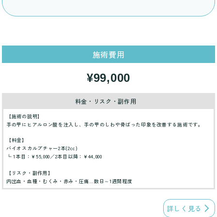
施術費用
¥99,000
料金・リスク・副作用
【施術の説明】
手の甲にヒアルロン酸を注入し、手の甲のしわや骨ばった印象を改善する施術です。
【料金】
バイオスカルプチャー2本(2cc)
└ 1本目：¥55,000／2本目以降：¥44,000
【リスク・副作用】
内出血・血種・むくみ・赤み・圧痛…数日～1週間程度
詳しく見る