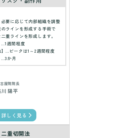
・リスク・副作用
】
、必要に応じて内部組織を調整
重のラインを形成する手術で
な二重ラインを形成します。
…1週間程度
】…ピークは1～2週間程度
…3か月
古屋院院長
西川 陽平
詳しく見る
二重切開法