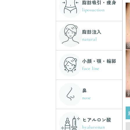
脂肪吸引・痩身
liposuction
脂肪注入
natural
小顔・顎・輪郭
face line
鼻
nose
ヒアルロン酸
hyaluronan