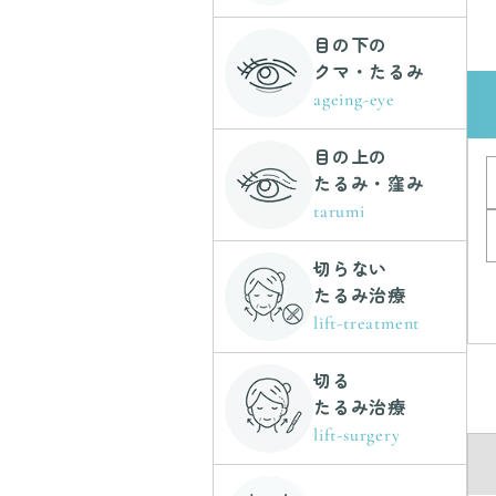
目の下の
クマ・たるみ
ageing-eye
目の上の
たるみ・窪み
tarumi
切らない
たるみ治療
lift-treatment
切る
たるみ治療
lift-surgery