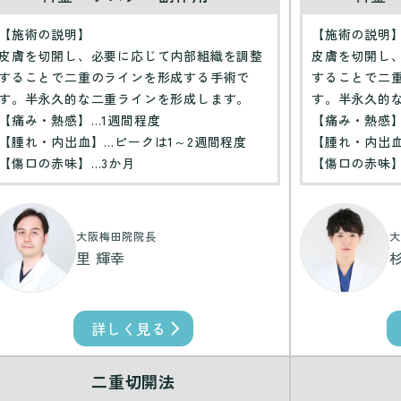
【施術の説明】
【施術の説明
皮膚を切開し、必要に応じて内部組織を調整
皮膚を切開し
することで二重のラインを形成する手術で
することで二
す。半永久的な二重ラインを形成します。
す。半永久的
【痛み・熱感】…1週間程度
【痛み・熱感】
【腫れ・内出血】…ピークは1～2週間程度
【腫れ・内出血
【傷口の赤味】…3か月
【傷口の赤味】
大阪梅田院院長
大
里 輝幸
詳しく見る
二重切開法