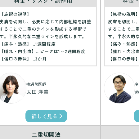
料金・リスク・副作用
料金
【施術の説明】
【施術の説明
皮膚を切開し、必要に応じて内部組織を調整
皮膚を切開し
することで二重のラインを形成する手術で
することで二
す。半永久的な二重ラインを形成します。
す。半永久的
【痛み・熱感】…1週間程度
【痛み・熱感】
【腫れ・内出血】…ピークは1～2週間程度
【腫れ・内出血
【傷口の赤味】…3か月
【傷口の赤味】
横浜院医師
名
太田 洋美
詳しく見る
二重切開法