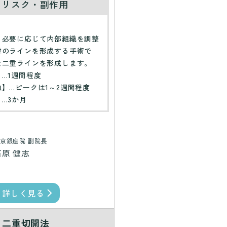
・リスク・副作用
】
、必要に応じて内部組織を調整
重のラインを形成する手術で
な二重ラインを形成します。
…1週間程度
】…ピークは1～2週間程度
…3か月
京銀座院 副院長
石原 健志
詳しく見る
二重切開法