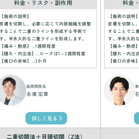
料金・リスク・副作用
料金
【施術の説明】
【施術の説明
皮膚を切開し、必要に応じて内部組織を調整
皮膚を切開し
することで二重のラインを形成する手術で
することで二
す。半永久的な二重ラインを形成します。
す。半永久的
【痛み・熱感】…1週間程度
【痛み・熱感】
【腫れ・内出血】…ピークは1～2週間程度
【腫れ・内出血
【傷口の赤味】…3か月
【傷口の赤味】
福岡院院長
東
永濱 宏章
詳しく見る
二重切開法＋目頭切開（Z法）