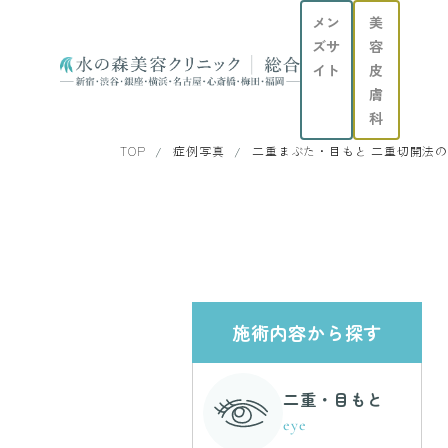
メン
美
ズサ
容
イト
皮
膚
科
TOP
症例写真
二重まぶた・目もと 二重切開法
施術内容から探す
二重・目もと
eye