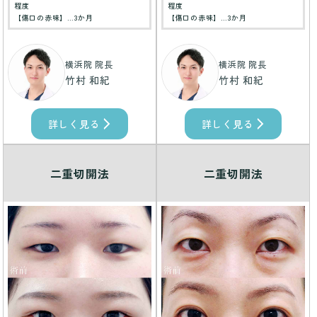
程度
程度
【傷口の赤味】…3か月
【傷口の赤味】…3か月
横浜院 院長
横浜院 院長
竹村 和紀
竹村 和紀
詳しく見る
詳しく見る
二重切開法
二重切開法