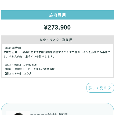
施術費用
¥273,900
料金・リスク・副作用
【施術の説明】
皮膚を切開し、必要に応じて内部組織を調整することで二重のラインを形成する手術で
す。半永久的な二重ラインを形成します。
【痛み・熱感】…1週間程度
【腫れ・内出血】…ピークは1～2週間程度
【傷口の赤味】…3か月
詳しく見る
竹村 和紀