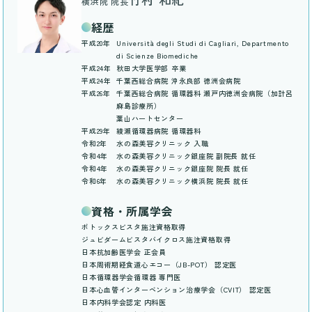
横浜院 院長
経歴
平成20年
Università degli Studi di Cagliari, Departmento
di Scienze Biomediche
平成24年
秋田大学医学部 卒業
平成24年
千葉西総合病院 沖永良部 徳洲会病院
平成26年
千葉西総合病院 循環器科 瀬戸内徳洲会病院（加計呂
麻島診療所）
葉山ハートセンター
平成29年
綾瀬循環器病院 循環器科
令和2年
水の森美容クリニック 入職
令和4年
水の森美容クリニック銀座院 副院長 就任
令和4年
水の森美容クリニック銀座院 院長 就任
令和6年
水の森美容クリニック横浜院 院長 就任
資格・所属学会
ボトックスビスタ施注資格取得
ジュビダームビスタバイクロス施注資格取得
日本抗加齢医学会 正会員
日本周術期経食道心エコー（JB-POT） 認定医
日本循環器学会循環器 専門医
日本心血管インターベンション治療学会（CVIT） 認定医
日本内科学会認定 内科医