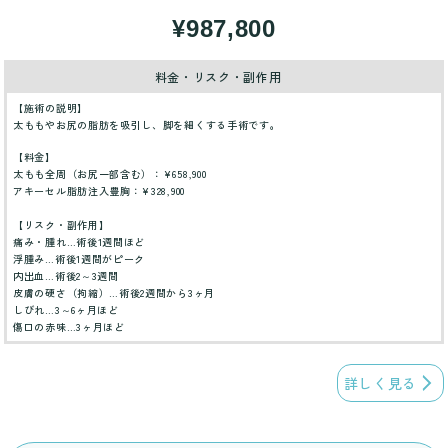
¥987,800
料金・リスク・副作用
【施術の説明】
太ももやお尻の脂肪を吸引し、脚を細くする手術です。
【料金】
太もも全周（お尻一部含む）：¥658,900
アキーセル脂肪注入豊胸：¥328,900
【リスク・副作用】
痛み・腫れ…術後1週間ほど
浮腫み…術後1週間がピーク
内出血…術後2～3週間
皮膚の硬さ（拘縮）…術後2週間から3ヶ月
しびれ…3～6ヶ月ほど
傷口の赤味…3ヶ月ほど
詳しく見る