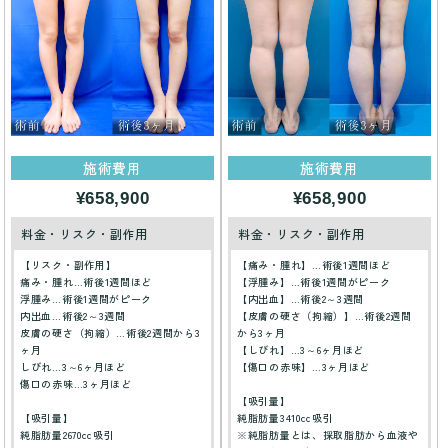
施術費用
施術費用
¥658,900
¥658,900
料金・リスク・副作用
料金・リスク・副作用
【リスク・副作用】
【痛み・腫れ】…術後1週間ほど
痛み・腫れ…術後1週間ほど
【浮腫み】…術後1週間がピーク
浮腫み…術後1週間がピーク
【内出血】…術後2～3週間
内出血…術後2～3週間
【皮膚の硬さ（拘縮）】…術後2週間
皮膚の硬さ（拘縮）…術後2週間から3
から3ヶ月
ヶ月
【しびれ】…3～6ヶ月ほど
しびれ…3～6ヶ月ほど
【傷口の赤味】…3ヶ月ほど
傷口の赤味…3ヶ月ほど
【吸引量】
【吸引量】
純脂肪量3410cc吸引
純脂肪量2670cc吸引
※純脂肪量とは、採取脂肪から血液や