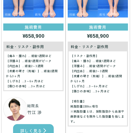
施術費用
施術費用
¥658,900
¥658,900
料金・リスク・副作用
料金・リスク・副作用
【痛み・腫れ】…術後1週間ほど
【リスク・副作用】
【浮腫み】…術後1週間がピーク
【痛み・腫れ】…術後1週間ほど
【内出血】…術後2～3週間
【浮腫み】…術後1週間がピーク
【皮膚の硬さ（拘縮）】…術後2週間
【内出血】…術後2～3週間
から3ヶ月
【皮膚の硬さ（拘縮）】…術後2週間
【しびれ】…3～6ヶ月ほど
から3ヶ月
【傷口の赤味】…3ヶ月ほど
【しびれ】…3～6ヶ月ほど
【傷口の赤味】…3ヶ月ほど
【吸引量】
総院長
純脂肪量2200cc吸引
※純脂肪量とは、採取脂肪から血液や
竹江 渉
麻酔液などを除外した脂肪量を指しま
す。
詳しく見る