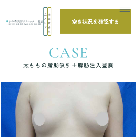
美
メ
容
空き状況を確認する
TOP
症例写真
太ももの脂肪吸引＋脂肪注入豊胸
ン
皮
ズ
膚
科
CASE
太ももの脂肪吸引＋脂肪注入豊胸