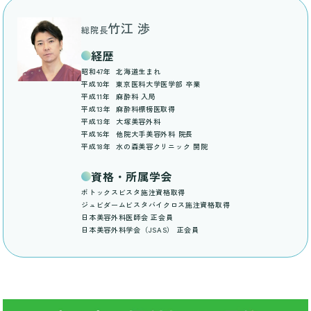
竹江 渉
総院長
経歴
昭和47年
北海道生まれ
平成10年
東京医科大学医学部 卒業
平成11年
麻酔科 入局
平成13年
麻酔科標榜医取得
平成13年
大塚美容外科
平成16年
他院大手美容外科 院長
平成18年
水の森美容クリニック 開院
資格・所属学会
ボトックスビスタ施注資格取得
ジュビダームビスタバイクロス施注資格取得
日本美容外科医師会 正会員
日本美容外科学会（JSAS） 正会員