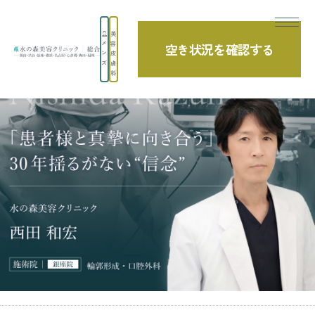
美
メ
容
空き状況を確認する
TOP
西田医師の診療日記
下顎枝矢状分割術（SSRO）
ン
皮
ズ
膚
科