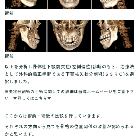
術前
術前
以上を分析し骨体性下顎前突症(左側偏位)診断のもと、治療法
として外科的矯正手術である下顎枝矢状分割術(ＳＳＲＯ)を選
択しました。
※矢状分割術の手術に関しての詳細は当院ホームページをご覧下さ
い
▼詳しくはこちら▼
ここからは術前・術後の比較を行っていきます。
それぞれの方向から見ても骨格の位置関係の改善が認められる
かと思います。